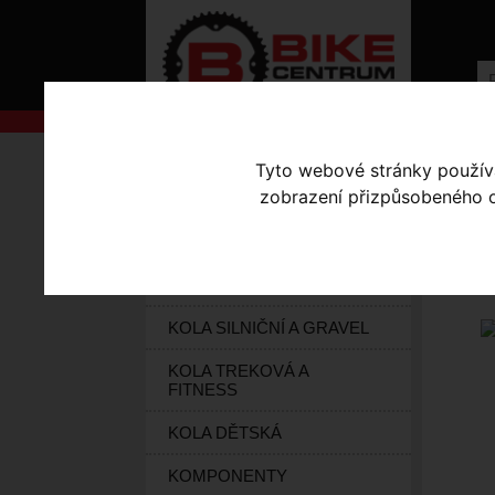
AKCE
Úvodní s
Tyto webové stránky používaj
zobrazení přizpůsobeného ob
KOLA S-WORKS
ŘE
ELEKTROKOLA
12
KOLA HORSKÁ
KOLA SILNIČNÍ A GRAVEL
KOLA TREKOVÁ A
FITNESS
KOLA DĚTSKÁ
KOMPONENTY