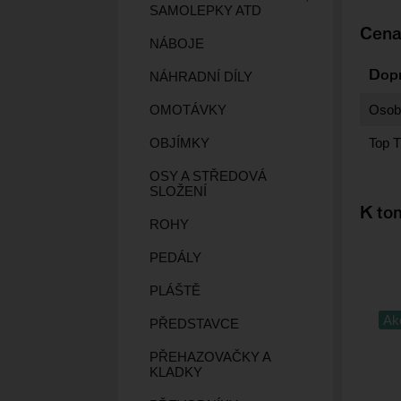
SAMOLEPKY ATD
Cena
NÁBOJE
NÁHRADNÍ DÍLY
Dop
OMOTÁVKY
Osobn
OBJÍMKY
Top T
OSY A STŘEDOVÁ
SLOŽENÍ
K tom
ROHY
PEDÁLY
PLÁŠTĚ
Ak
PŘEDSTAVCE
PŘEHAZOVAČKY A
KLADKY