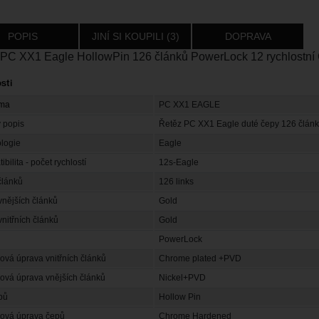
POPIS
JINÍ SI KOUPILI (3)
DOPRAVA
 PC XX1 Eagle HollowPin 126 článků PowerLock 12 rychlostní
sti
rma
PC XX1 EAGLE
 popis
Řetěz PC XX1 Eagle duté čepy 126 článků
logie
Eagle
bilita - počet rychlostí
12s-Eagle
článků
126 links
vnějších článků
Gold
vnitřních článků
Gold
a
PowerLock
ová úprava vnitřních článků
Chrome plated +PVD
ová úprava vnějších článků
Nickel+PVD
epů
Hollow Pin
ová úprava čepů
Chrome Hardened