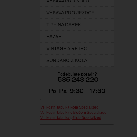
VÝBAVA PRO KOLO
VÝBAVA PRO JEZDCE
TIPY NA DÁREK
BAZAR
VINTAGE A RETRO
SUNDÁNO Z KOLA
Potřebujete poradit?
585 243 220
Po-Pá 9:30 - 17:30
Velikostní tabulka
Specialized
kola
Velikostní tabulka
Specialized
oblečení
Velikostní tabulka
Specialized
přileb