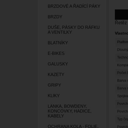
BRZDOVÉ A ŘADÍCÍ PÁKY
BRZDY
Řetěz
DUŠE, PÁSKY DO RÁFKU
A VENTILKY
Vlastno
Platfo
BLATNÍKY
Dlouhý
E-BIKES
Techno
GALUSKY
Kompati
Počet 
KAZETY
Barva 
GRIPY
Barva 
KLIKY
Spojk
Povrch
LANKA, BOWDENY,
KONCOVKY, HADICE,
Povrch
KABELY
Typ č
OCHRANA KOLA - FOLIE,
Povrch