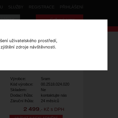
PU
SLUŽBY
REGISTRACE
PŘIHLÁŠENÍ
Celková cena:
0
,- Kč
LE GLD 126L PWR.LCK 12S 1PCS
šení uživatelského prostředí,
jištění zdroje návštěvnosti.
LD 126L PWR.LCK
Výrobce:
Sram
Kód výrobce:
00.2518.024.020
Skladem:
Ne
Dodací lhůta:
kontaktujte nás
Záruční lhůta:
24 měsíců
,- Kč s DPH
2 499