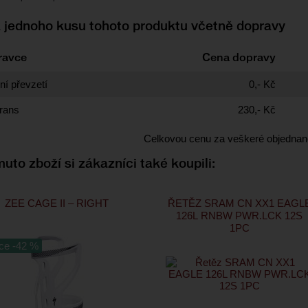
 jednoho kusu tohoto produktu včetně dopravy
ravce
Cena dopravy
í převzetí
0,- Kč
rans
230,- Kč
Celkovou cenu za veškeré objednan
uto zboží si zákazníci také koupili:
ZEE CAGE II – RIGHT
ŘETĚZ SRAM CN XX1 EAGL
126L RNBW PWR.LCK 12S
1PC
ce -42 %