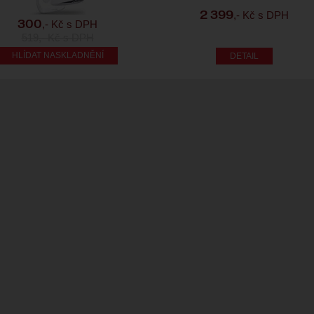
,- Kč s DPH
2 399
,- Kč s DPH
300
519
,- Kč s DPH
HLÍDAT NASKLADNĚNÍ