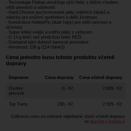
- Technologie Flattop umožňuje užší řetěz s tišším chodem,
větší pevností a odolností.
- Hard Chrome pochromované pláty vnitřních článků a
válečky pro snížení opotřebení a delší životnost.
- Konstrukce HollowPin (duté čepy) pro větší pevnost a
účinnost.
- Super lehké vnější a vnitřní pláty s výřezem.
- O 13 g lehčí než předchozí řetěz RED.
- Dostupné také duhové barevné provedení.
- Hmotnost: 236 g (114 článků)
Cena jednoho kusu tohoto produktu včetně
dopravy
Dopravce
Cena dopravy
Cena včetně dopravy
Osobní
0,- Kč
2 699,- Kč
převzetí
Top Trans
230,- Kč
2 929,- Kč
Celkovou cenu za veškeré objednané zboží včetně dopravy
se
dozvíte v košíku »