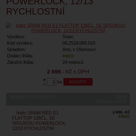
POWERLOCK, 12/13
RYCHLOSTNÍ
Výrobce:
Sram
Kód výrobce:
00.2518.065.015
Skladem:
Ano, v Olomouci
Dodací lhůta:
IHNED
Záruční lhůta:
24 měsíců
2 699
,- Kč s DPH
+
ks
-
VARIANTY PRODUKTU
CENA
DODACÍ LHŮTA
řetěz SRAM RED E1
2 699,- Kč
IHNED
FLATTOP 126ČL. SE
SPOJKOU POWERLOCK,
12/13 RYCHLOSTNÍ