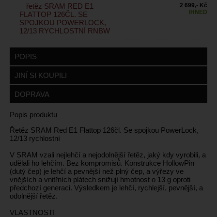
řetěz SRAM RED E1
2 699,- Kč
IHNED
FLATTOP 126ČL. SE
SPOJKOU POWERLOCK,
12/13 RYCHLOSTNÍ RNBW
POPIS
JINÍ SI KOUPILI
DOPRAVA
Popis produktu
Řetěz SRAM Red E1 Flattop 126čl. Se spojkou PowerLock,
12/13 rychlostní
V SRAM vzali nejlehčí a nejodolnější řetěz, jaký kdy vyrobili, a
udělali ho lehčím. Bez kompromisů. Konstrukce HollowPin
(dutý čep) je lehčí a pevnější než plný čep, a výřezy ve
vnějších a vnitřních plátech snižují hmotnost o 13 g oproti
předchozí generaci. Výsledkem je lehčí, rychlejší, pevnější, a
odolnější řetěz.
VLASTNOSTI