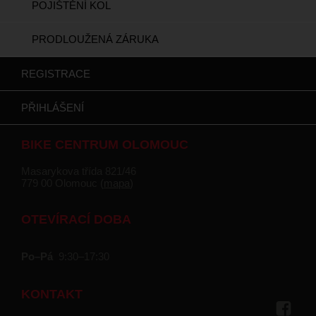
POJIŠTĚNÍ KOL
PRODLOUŽENÁ ZÁRUKA
REGISTRACE
PŘIHLÁŠENÍ
BIKE CENTRUM OLOMOUC
Masarykova třída 821/46
779 00 Olomouc (
mapa
)
OTEVÍRACÍ DOBA
Po–Pá
9:30–17:30
KONTAKT