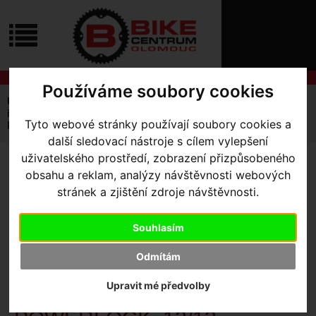
ÚVOD
NOVINKY
KONTAKT
O
NÁS
O
NÁKUPU
SLUŽBY
Používáme soubory cookies
REGISTRACE
Úvodní strana
Komponenty
Řetězy
PŘIHLÁŠ
řetěz SRAM RED E1 FLATTOP 126ČL. SE SPOJKOU
Tyto webové stránky používají soubory cookies a
✖
POWERLOCK, 12/13 RYCHLOSTNÍ
PŘIHLAŠOVAC
další sledovací nástroje s cílem vylepšení
uživatelského prostředí, zobrazení přizpůsobeného
HESLO
ŘETĚZ SRAM RED E1
obsahu a reklam, analýzy návštěvnosti webových
stránek a zjištění zdroje návštěvnosti.
FLATTOP 126ČL. SE
ZTRATILI JST
SPOJKOU POWERLOCK,
Souhlasím
12/13 RYCHLOSTNÍ
- řetěz
Odmítám
SRAM RED E1 FLATTOP
Upravit mé předvolby
126ČL. SE SPOJKOU