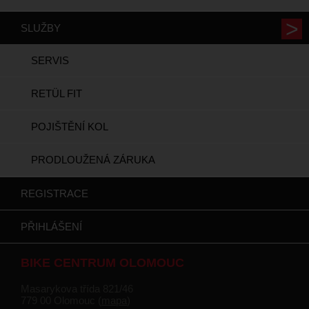
SLUŽBY
SERVIS
RETÜL FIT
POJIŠTĚNÍ KOL
PRODLOUŽENÁ ZÁRUKA
REGISTRACE
PŘIHLÁŠENÍ
BIKE CENTRUM OLOMOUC
Masarykova třída 821/46
779 00 Olomouc (
mapa
)