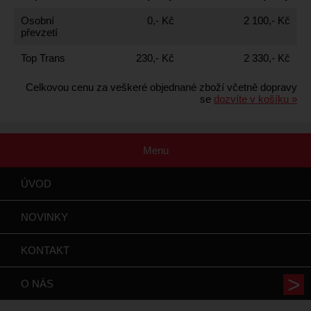
Osobní
0,- Kč
2 100,- Kč
převzetí
Top Trans
230,- Kč
2 330,- Kč
Celkovou cenu za veškeré objednané zboží včetně dopravy
se
dozvíte v košíku »
Menu
ÚVOD
NOVINKY
KONTAKT
O NÁS