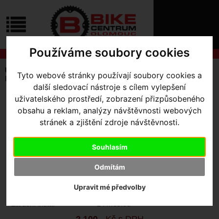
ÚVOD
NOVINKY
KONTAKT
O
NÁS
O
Používáme soubory cookies
NÁKUPU
SLUŽBY
REGISTRACE
Úvodní strana
Komponenty
Řidítka
Silniční
Tyto webové stránky používají soubory cookies a
PŘIHLÁŠ
ITU/TT/TRI Clip-on Venge Clamp
✖
další sledovací nástroje s cílem vylepšení
PŘIHLAŠOVAC
uživatelského prostředí, zobrazení přizpůsobeného
ITU/TT/TRI CLIP-ON VENGE
obsahu a reklam, analýzy návštěvnosti webových
HESLO
stránek a zjištění zdroje návštěvnosti.
CLAMP
ZTRATILI JST
Souhlasím
Výrobce:
Specialized
Odmítám
Kód výrobce:
21019-2002
Skladem:
Ano, u dodavatele
Upravit mé předvolby
Dodací lhůta:
KONTAKTUJTE NÁS
Záruční lhůta:
24 měsíců
2 100
,- Kč s DPH