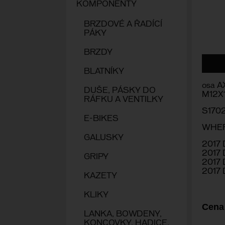
KOMPONENTY
BRZDOVÉ A ŘADÍCÍ
PÁKY
BRZDY
BLATNÍKY
osa A
DUŠE, PÁSKY DO
M12X
RÁFKU A VENTILKY
S170
E-BIKES
WHE
GALUSKY
2017
2017
GRIPY
2017
2017
KAZETY
KLIKY
Cena
LANKA, BOWDENY,
KONCOVKY, HADICE,