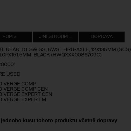
POPIS
JINÍ SI KOUPILI
DOPRAVA
XL REAR, DT SWISS, RWS THRU-AXLE, 12X135MM (SCS),
1.0PX151.5MM, BLACK (HWQXXX00S6709C)
200001
RE USED
 DIVERGE COMP
 DIVERGE COMP CEN
 DIVERGE EXPERT CEN
 DIVERGE EXPERT M
 jednoho kusu tohoto produktu včetně dopravy