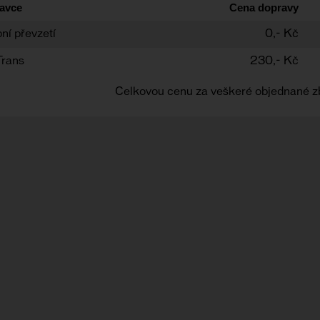
avce
Cena dopravy
ní převzetí
0,- Kč
Trans
230,- Kč
Celkovou cenu za veškeré objednané z