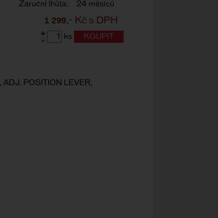
Záruční lhůta:
24 měsíců
1 299
,- Kč s DPH
+
ks
-
 ADJ. POSITION LEVER,