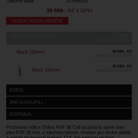
Záruční lhůta:
24 měsíců
38 699
,- Kč s DPH
HLÍDAT NASKLADNĚNÍ
VARIANTY PRODUKTU
CENA
DODACÍ LHŮTA
Black 150mm
38 699,- Kč
KONTAKTUJTE NÁS
38 699,- Kč
Black 160mm
KONTAKTUJTE NÁS
POPIS
JINÍ SI KOUPILI
DOPRAVA
Pružinová vidlice Öhlins RXF 36 Coil využivá to samé šasi
jako RXF 36 fork, s totožnou tuhostí, místem pro široké pláště
a vlastní technologií tlumení TTX. Ale namísto pružení