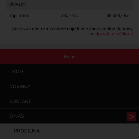
převzetí
Top Trans
230,- Kč
38 929,- Kč
Celkovou cenu za veškeré objednané zboží včetně dopravy
se
dozvíte v košíku »
Menu
ÚVOD
NOVINKY
KONTAKT
O NÁS
PRODEJNA