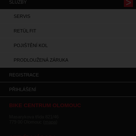
SLUŽBY
SERVIS
RETÜL FIT
POJIŠTĚNÍ KOL
PRODLOUŽENÁ ZÁRUKA
REGISTRACE
PŘIHLÁŠENÍ
BIKE CENTRUM OLOMOUC
Masarykova třída 821/46
779 00 Olomouc (
mapa
)