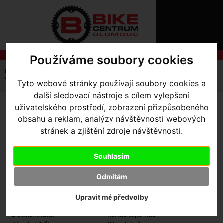
ÚVOD
NOVINKY
KONTAKT
O
NÁS
O
Používáme soubory cookies
NÁKUPU
SLUŽBY
REGISTRACE
Úvodní strana
Komponenty
Vidlice
MTB
PŘIHLÁŠ
Vidlice Öhlins RXF 36 COIL 27.5+/29 Fork
Tyto webové stránky používají soubory cookies a
✖
další sledovací nástroje s cílem vylepšení
PŘIHLAŠOVAC
uživatelského prostředí, zobrazení přizpůsobeného
VIDLICE ÖHLINS RXF 36
HESLO
obsahu a reklam, analýzy návštěvnosti webových
COIL 27.5+/29 FORK
- Black
stránek a zjištění zdroje návštěvnosti.
ZTRATILI JST
150mm
Souhlasím
Odmítám
Výrobce:
Öhlins
Kód výrobce:
98918-8950
Upravit mé předvolby
Skladem:
Ne
Dodací lhůta:
kontaktujte nás