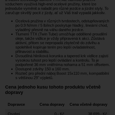
vzduchem využívá high-end ocelové pružiny, které lze
jednoduše vyměnit a naladit pro různé jezdce a jízdní styly. To
zaručuje skvělý pocit z jízdy, ať už Váš trail vypadá jakkoliv.
Ocelová pružina v různých tvrdostech, odstupňovaných
po 0.9 N/mm / 5 lb/inch poskytuje hladký, lineární chod,
vyladěný přesně na váhu daného jezdce.
Tlumení TTX (Twin Tube) umožňuje oddělené proudění
oleje, takže vidlice je vždy připravená k akci. Zůstává
aktivní, přitom se nepropadá zbytečně do zdvihu a
spolehlivě kopíruje terén pro lepší ovladatelnost,
přilnavost a stabilitu.
Dvoudílná hliníková korunka a tapered krk vidlice zajistí
vysokou tuhost pro lepší ovládání a kontrolu. To je
podpořené 36 mm vnitřníma nohama a 51 mm offsetem.
Dostupné zdvihy 150 a 160 mm.
Rozteč pro přední náboj Boost 15x110 mm, kompatibilní
s většinou 29" výpletů.
Cena jednoho kusu tohoto produktu včetně
dopravy
Dopravce
Cena dopravy
Cena včetně dopravy
Osobní
0,- Kč
38 699,- Kč