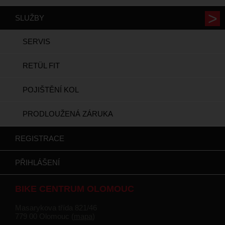
SLUŽBY
SERVIS
RETÜL FIT
POJIŠTĚNÍ KOL
PRODLOUŽENÁ ZÁRUKA
REGISTRACE
PŘIHLÁŠENÍ
BIKE CENTRUM OLOMOUC
Masarykova třída 821/46
779 00 Olomouc (
mapa
)