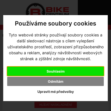
ÚVOD
NOVINKY
KONTAKT
O
Používáme soubory cookies
NÁS
O
NÁKUPU
SLUŽBY
REGISTRACE
Tyto webové stránky používají soubory cookies a
Úvodní strana
Komponenty
Sedla
Příslušenství
PŘIHLÁŠ
další sledovací nástroje s cílem vylepšení
✖
SKLADEM V OLOMOUCI
uživatelského prostředí, zobrazení přizpůsobeného
PŘIHLAŠOVAC
obsahu a reklam, analýzy návštěvnosti webových
Seřadit podle:
Ceny
Názvu
Data
stránek a zjištění zdroje návštěvnosti.
HESLO
ZTRATILI JST
Vybrat dle výrobce
Souhlasím
SITERO HOOK - BLK.
Odmítám
Upravit mé předvolby
259
,- Kč s DPH
HLÍDAT NASKLADNĚNÍ