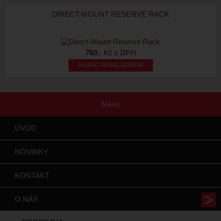
DIRECT-MOUNT RESERVE RACK
760
,- Kč s DPH
HLÍDAT NASKLADNĚNÍ
Menu
ÚVOD
NOVINKY
KONTAKT
O NÁS