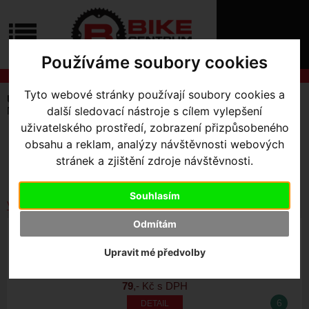
ÚVOD
NOVINKY
KONTAKT
O
Používáme soubory cookies
NÁS
O
NÁKUPU
SLUŽBY
Tyto webové stránky používají soubory cookies a
REGISTRACE
Úvodní strana
Komponenty
Zapletená kola
PŘIHLÁŠ
další sledovací nástroje s cílem vylepšení
Náhradní díly
✖
uživatelského prostředí, zobrazení přizpůsobeného
PŘIHLAŠOVAC
SKLADEM V OLOMOUCI
obsahu a reklam, analýzy návštěvnosti webových
Seřadit podle:
stránek a zjištění zdroje návštěvnosti.
HESLO
Ceny
Názvu
Data
ZTRATILI JST
Souhlasím
Vybrat dle výrobce
Odmítám
RIM STRIP
Upravit mé předvolby
79
,- Kč s DPH
6