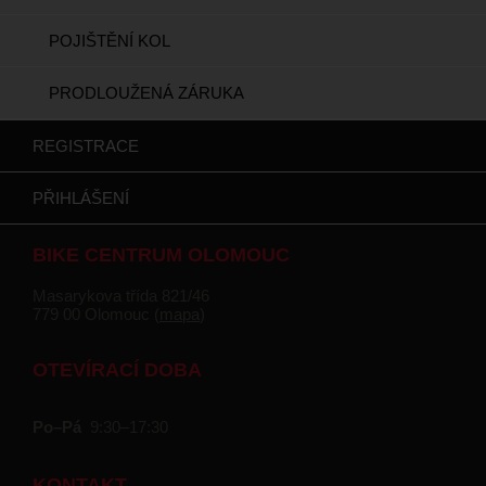
POJIŠTĚNÍ KOL
PRODLOUŽENÁ ZÁRUKA
REGISTRACE
PŘIHLÁŠENÍ
BIKE CENTRUM OLOMOUC
Masarykova třída 821/46
779 00 Olomouc (
mapa
)
OTEVÍRACÍ DOBA
Po–Pá
9:30–17:30
KONTAKT