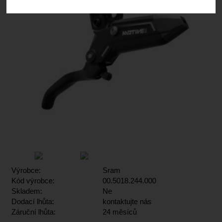
Výrobce:
Sram
Kód výrobce:
00.5018.244.000
Skladem:
Ne
Dodací lhůta:
kontaktujte nás
Záruční lhůta:
24 měsíců