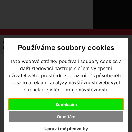
ÚVOD
NOVINKY
KONTAKT
O
NÁS
O
NÁKUPU
SLUŽBY
REGISTRACE
Úvodní strana
Komponenty
Brzdy
Kotoučové
Používáme soubory cookies
PŘIHLÁŠ
brzdy Sram Motive Bronze
✖
PŘIHLAŠOVAC
Tyto webové stránky používají soubory cookies a
BRZDY SRAM MOTIVE
další sledovací nástroje s cílem vylepšení
HESLO
uživatelského prostředí, zobrazení přizpůsobeného
BRONZE
- brzdy Sram Motive
ZTRATILI JST
obsahu a reklam, analýzy návštěvnosti webových
Bronze přední
stránek a zjištění zdroje návštěvnosti.
Souhlasím
Odmítám
Upravit mé předvolby