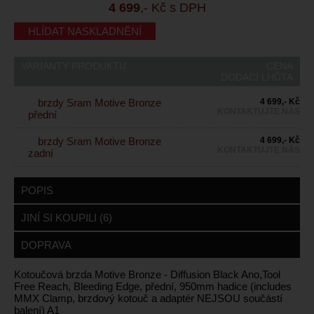
4 699
,- Kč s DPH
HLÍDAT NASKLADNĚNÍ
VARIANTY PRODUKTU
CENA
DODACÍ LHŮTA
brzdy Sram Motive Bronze
4 699,- Kč
KONTAKTUJTE NÁS
přední
brzdy Sram Motive Bronze
4 699,- Kč
KONTAKTUJTE NÁS
zadní
POPIS
JINÍ SI KOUPILI (6)
DOPRAVA
Kotoučová brzda Motive Bronze - Diffusion Black Ano,Tool
Free Reach, Bleeding Edge, přední, 950mm hadice (includes
MMX Clamp, brzdový kotouč a adaptér NEJSOU součástí
balení) A1