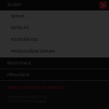
SLUŽBY
SERVIS
RETÜL FIT
POJIŠTĚNÍ KOL
PRODLOUŽENÁ ZÁRUKA
REGISTRACE
PŘIHLÁŠENÍ
BIKE CENTRUM OLOMOUC
Masarykova třída 821/46
779 00 Olomouc (
mapa
)