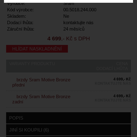
Výrobce:
Sram
Kód výrobce:
00.5018.244.000
Skladem:
Ne
Dodací lhůta:
kontaktujte nás
Záruční lhůta:
24 měsíců
4 699
,- Kč s DPH
HLÍDAT NASKLADNĚNÍ
VARIANTY PRODUKTU
CENA
DODACÍ LHŮTA
brzdy Sram Motive Bronze
4 699,- Kč
KONTAKTUJTE NÁS
přední
brzdy Sram Motive Bronze
4 699,- Kč
KONTAKTUJTE NÁS
zadní
POPIS
JINÍ SI KOUPILI (6)