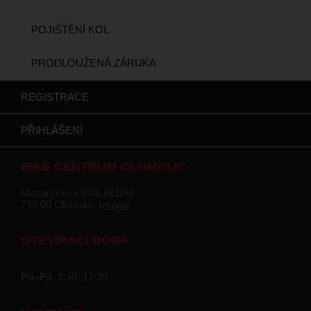
POJIŠTĚNÍ KOL
PRODLOUŽENÁ ZÁRUKA
REGISTRACE
PŘIHLÁŠENÍ
BIKE CENTRUM OLOMOUC
Masarykova třída 821/46
779 00 Olomouc (
mapa
)
OTEVÍRACÍ DOBA
Po–Pá
9:30–17:30