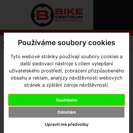
ÚVOD
NOVINKY
KONTAKT
O
NÁS
O
NÁKUPU
SLUŽBY
Používáme soubory cookies
REGISTRACE
Úvodní strana
Komponenty
Brzdy
Kotoučové
PŘIHLÁŠ
brzdy Sram Motive Bronze
✖
Tyto webové stránky používají soubory cookies a
PŘIHLAŠOVAC
další sledovací nástroje s cílem vylepšení
BRZDY SRAM MOTIVE
HESLO
uživatelského prostředí, zobrazení přizpůsobeného
BRONZE
- brzdy Sram Motive
obsahu a reklam, analýzy návštěvnosti webových
ZTRATILI JST
stránek a zjištění zdroje návštěvnosti.
Bronze přední
Souhlasím
Odmítám
Upravit mé předvolby