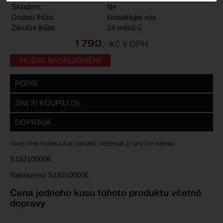
Skladem:
Ne
Dodací lhůta:
kontaktujte nás
Záruční lhůta:
24 měsíců
,- Kč s DPH
1 790
HLÍDAT NASKLADNĚNÍ
POPIS
JINÍ SI KOUPILI (5)
DOPRAVA
Ořech FHB FORMULA XD DRIVER FREEHUB 11 SPD (FH-535HA)
S162100006
Nahrazeno S192100006
Cena jednoho kusu tohoto produktu včetně
dopravy