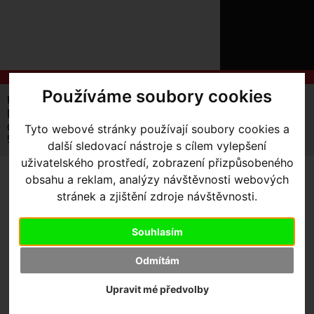
ÚVOD
NOVINKY
KONTAKT
O
NÁS
O
NÁKUPU
SLUŽBY
Používáme soubory cookies
REGISTRACE
Úvodní strana
Komponenty
Náboje
PŘIHLÁŠ
Náhradní díly
✖
Ořech FHB FORMULA XD DRIVER FREEHUB 11 SPD (FH-
Tyto webové stránky používají soubory cookies a
PŘIHLAŠOVAC
535HA)
další sledovací nástroje s cílem vylepšení
uživatelského prostředí, zobrazení přizpůsobeného
HESLO
obsahu a reklam, analýzy návštěvnosti webových
OŘECH FHB FORMULA XD
ZTRATILI JST
stránek a zjištění zdroje návštěvnosti.
DRIVER FREEHUB 11 SPD
(FH-535HA)
Souhlasím
Odmítám
Upravit mé předvolby
Výrobce:
Specialized
Kód výrobce:
S162100006