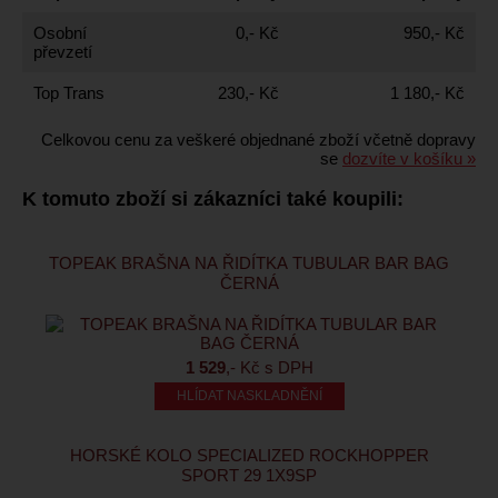
Osobní
0,- Kč
950,- Kč
převzetí
Top Trans
230,- Kč
1 180,- Kč
Celkovou cenu za veškeré objednané zboží včetně dopravy
se
dozvíte v košíku »
K tomuto zboží si zákazníci také koupili:
TOPEAK BRAŠNA NA ŘIDÍTKA TUBULAR BAR BAG
ČERNÁ
1 529
,- Kč s DPH
HLÍDAT NASKLADNĚNÍ
HORSKÉ KOLO SPECIALIZED ROCKHOPPER
SPORT 29 1X9SP