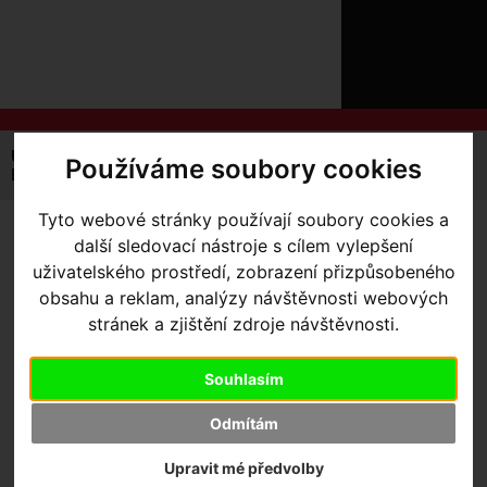
ÚVOD
NOVINKY
KONTAKT
O
NÁS
O
NÁKUPU
SLUŽBY
REGISTRACE
Úvodní strana
Komponenty
Sedla
Používáme soubory cookies
PŘIHLÁŠ
Body Geometry Comfort Gel
✖
PŘIHLAŠOVAC
Tyto webové stránky používají soubory cookies a
BODY GEOMETRY
další sledovací nástroje s cílem vylepšení
HESLO
uživatelského prostředí, zobrazení přizpůsobeného
COMFORT GEL
- Black
obsahu a reklam, analýzy návštěvnosti webových
ZTRATILI JST
180mm
stránek a zjištění zdroje návštěvnosti.
Souhlasím
Odmítám
Upravit mé předvolby
Výrobce:
Specialized