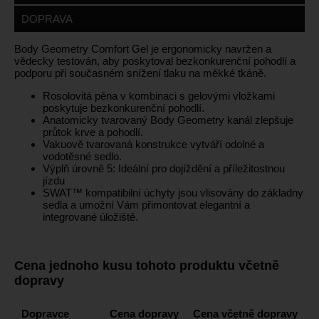
DOPRAVA
Body Geometry Comfort Gel je ergonomicky navržen a
vědecky testován, aby poskytoval bezkonkurenční pohodlí a
podporu při současném snížení tlaku na měkké tkáně.
Rosolovitá pěna v kombinaci s gelovými vložkami
poskytuje bezkonkurenční pohodlí.
Anatomicky tvarovaný Body Geometry kanál zlepšuje
průtok krve a pohodlí.
Vakuově tvarovaná konstrukce vytváří odolné a
vodotěsné sedlo.
Výplň úrovně 5: Ideální pro dojíždění a příležitostnou
jízdu
SWAT™ kompatibilní úchyty jsou vlisovány do základny
sedla a umožní Vám přimontovat elegantní a
integrované úložiště.
Cena jednoho kusu tohoto produktu včetně
dopravy
Dopravce
Cena dopravy
Cena včetně dopravy