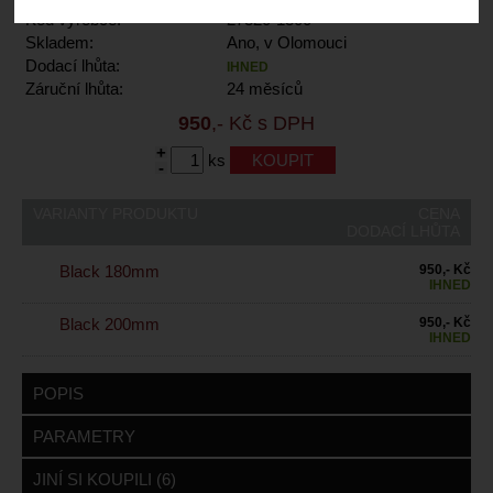
Kód výrobce:
27320-1300
Skladem:
Ano, v Olomouci
Dodací lhůta:
IHNED
Záruční lhůta:
24 měsíců
950
,- Kč s DPH
+
ks
-
VARIANTY PRODUKTU
CENA
DODACÍ LHŮTA
Black 180mm
950,- Kč
IHNED
Black 200mm
950,- Kč
IHNED
POPIS
PARAMETRY
JINÍ SI KOUPILI (6)