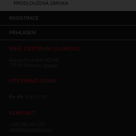
PRODLOUŽENÁ ZÁRUKA
REGISTRACE
PŘIHLÁŠENÍ
BIKE CENTRUM OLOMOUC
Masarykova třída 821/46
779 00 Olomouc (
mapa
)
OTEVÍRACÍ DOBA
Po–Pá
9:30–17:30
KONTAKT
+420 585 243 220
info@bikecentrum.eu