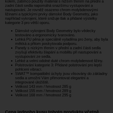
kolem, zatímco použitý materiál s nižším třením na přední a
zadní části sedla napomáhá snazšímu vystupování a
nastupování. Je rovněž osazeno chrom-molybdenovými
ližinami a typickými prvky dámské Body Geometry, jako
například vykrojení, které snižuje tlak a přidané výstelky
kategorie 3 pro větší oporu.
Dámské vykrojení Body Geometry bylo vědecky
testováno a ergonomicky tvarováno.
Lehká PU pěna je speciálně vyladěna pro ženy, aby byla
měkká a přitom poskytovala podporu.
Panely s nízkým třením v přední a zadní části sedla
zvyšují efektivitu šlapání a mobilitu při nastupování a
vystupování ze sedla.
Lehké a velmi odolné duté chrom-molybdenové ližiny.
Polstrování kategorie 3: Přidané polstrování pro lepší
pohlcení vibrací.
SWAT™ kompatibilní úchyty jsou vlisovány do základny
sedla a umožní Vám přimontovat elegantní a
integrované úložiště.
Velikost 143 mm / hmotnost 285 g
Velikost 155 mm / hmotnost 289 g
Velikost 168 mm / hmotnost 295 g
Cena jednoho kusu tohoto produktu včetně