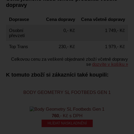
dopravy
Dopravce
Cena dopravy
Cena včetně dopravy
Osobní
0,- Kč
1 749,- Kč
převzetí
Top Trans
230,- Kč
1 979,- Kč
Celkovou cenu za veškeré objednané zboží včetně dopravy
se
dozvíte v košíku »
K tomuto zboží si zákazníci také koupili:
BODY GEOMETRY SL FOOTBEDS GEN 1
760
,- Kč s DPH
HLÍDAT NASKLADNĚNÍ