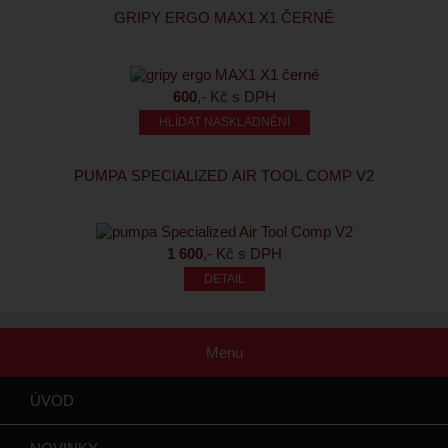
GRIPY ERGO MAX1 X1 ČERNÉ
600
,- Kč s DPH
HLÍDAT NASKLADNĚNÍ
PUMPA SPECIALIZED AIR TOOL COMP V2
1 600
,- Kč s DPH
Menu
ÚVOD