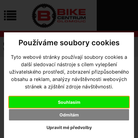
ÚVOD
NOVINKY
KONTAKT
O
NÁS
O
NÁKUPU
SLUŽBY
Používáme soubory cookies
REGISTRACE
Úvodní strana
Komponenty
Sedla
Dámské
PŘIHLÁŠ
Women's Myth Comp
✖
Tyto webové stránky používají soubory cookies a
PŘIHLAŠOVAC
další sledovací nástroje s cílem vylepšení
WOMEN'S MYTH COMP
-
uživatelského prostředí, zobrazení přizpůsobeného
HESLO
obsahu a reklam, analýzy návštěvnosti webových
Black 143mm
ZTRATILI JST
stránek a zjištění zdroje návštěvnosti.
Souhlasím
Odmítám
Výrobce:
Specialized
Kód výrobce:
27215-3303
Upravit mé předvolby
Skladem:
Ne
Dodací lhůta:
kontaktujte nás