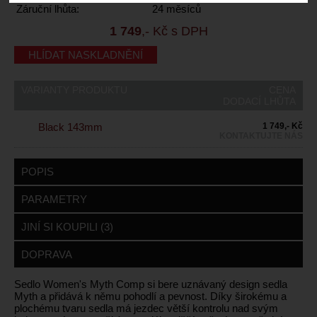
Záruční lhůta:
24 měsíců
1 749
,- Kč s DPH
HLÍDAT NASKLADNĚNÍ
VARIANTY PRODUKTU
CENA
DODACÍ LHŮTA
Black 143mm
1 749,- Kč
KONTAKTUJTE NÁS
POPIS
PARAMETRY
JINÍ SI KOUPILI (3)
DOPRAVA
Sedlo Women's Myth Comp si bere uznávaný design sedla
Myth a přidává k němu pohodlí a pevnost. Díky širokému a
plochému tvaru sedla má jezdec větší kontrolu nad svým