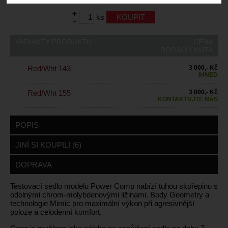
+
ks
-
VARIANTY PRODUKTU
CENA
DODACÍ LHŮTA
Red/Wht 143
3 000,- Kč
IHNED
Red/Wht 155
3 000,- Kč
KONTAKTUJTE NÁS
POPIS
JINÍ SI KOUPILI (6)
DOPRAVA
Testovací sedlo modelu Power Comp nabízí tuhou skořepinu s
odolnými chrom-molybdenovými ližinami. Body Geometry a
technologie Mimic pro maximální výkon při agresivnější
poloze a celodenní komfort.