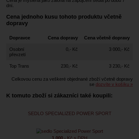
Cena je myšlena jako záloha na zapůjčení sedla po dobu 7
dní.
Cena jednoho kusu tohoto produktu včetně
dopravy
Dopravce
Cena dopravy
Cena včetně dopravy
Osobní
0,- Kč
3 000,- Kč
převzetí
Top Trans
230,- Kč
3 230,- Kč
Celkovou cenu za veškeré objednané zboží včetně dopravy
se
dozvíte v košíku »
K tomuto zboží si zákazníci také koupili:
SEDLO SPECIALIZED POWER SPORT
1 000
,- Kč s DPH