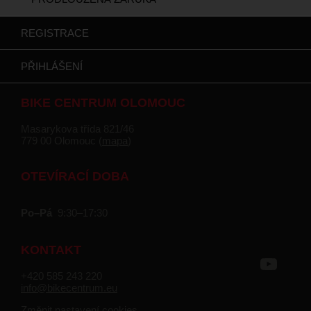
REGISTRACE
PŘIHLÁŠENÍ
BIKE CENTRUM OLOMOUC
Masarykova třída 821/46
779 00 Olomouc (
mapa
)
OTEVÍRACÍ DOBA
Po–Pá
9:30–17:30
KONTAKT
+420 585 243 220
info@bikecentrum.eu
Změnit nastavení cookies