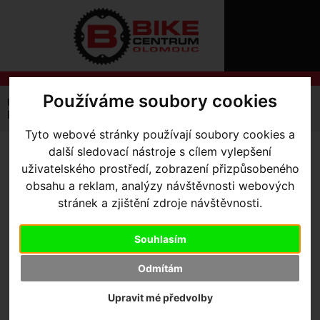
ÚVOD
NOVINKY
KONTAKT
O
NÁS
O
NÁKUPU
SLUŽBY
Používáme soubory cookies
REGISTRACE
Úvodní strana
Komponenty
Sedla
PŘIHLÁŠ
Power Test Saddle
✖
Tyto webové stránky používají soubory cookies a
PŘIHLAŠOVAC
další sledovací nástroje s cílem vylepšení
POWER TEST SADDLE
-
uživatelského prostředí, zobrazení přizpůsobeného
HESLO
Red/Wht 143
obsahu a reklam, analýzy návštěvnosti webových
ZTRATILI JST
stránek a zjištění zdroje návštěvnosti.
Výrobce:
Specialized
Souhlasím
Kód výrobce:
27119-8903
Skladem:
Ano, v Olomouci
Odmítám
Dodací lhůta:
IHNED
Záruční lhůta:
Upravit mé předvolby
24 měsíců
3 000
,- Kč s DPH