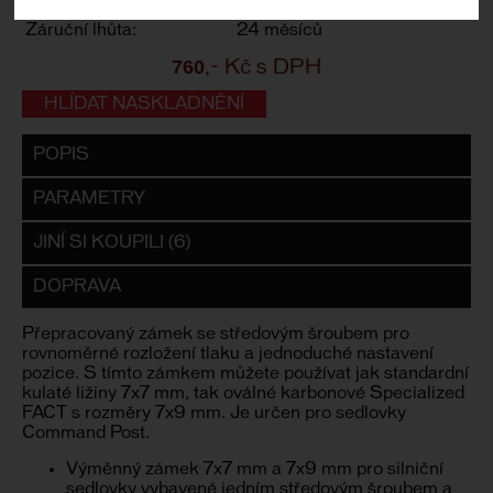
Dodací lhůta:
kontaktujte nás
Záruční lhůta:
24 měsíců
760
,- Kč s DPH
HLÍDAT NASKLADNĚNÍ
POPIS
PARAMETRY
JINÍ SI KOUPILI (6)
DOPRAVA
Přepracovaný zámek se středovým šroubem pro
rovnoměrné rozložení tlaku a jednoduché nastavení
pozice. S tímto zámkem můžete používat jak standardní
kulaté ližiny 7x7 mm, tak oválné karbonové Specialized
FACT s rozměry 7x9 mm. Je určen pro sedlovky
Command Post.
Výměnný zámek 7x7 mm a 7x9 mm pro silniční
sedlovky vybavené jedním středovým šroubem a