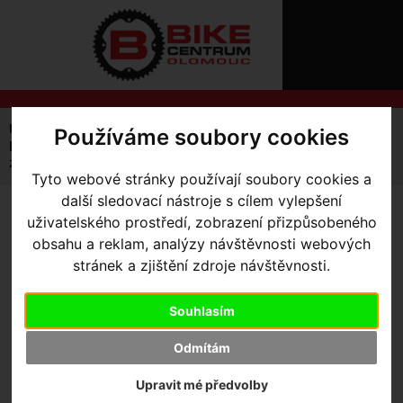
ÚVOD
NOVINKY
KONTAKT
O
NÁS
O
NÁKUPU
SLUŽBY
REGISTRACE
Úvodní strana
Komponenty
Sedlovky
Používáme soubory cookies
PŘIHLÁ
Příslušenství
✖
zámek sedlovky Command Post Blacklite/IR alloy rail
Tyto webové stránky používají soubory cookies a
PŘIHLAŠOVAC
další sledovací nástroje s cílem vylepšení
HESL
ZÁMEK SEDLOVKY
uživatelského prostředí, zobrazení přizpůsobeného
obsahu a reklam, analýzy návštěvnosti webových
COMMAND POST
ZTRATILI JS
stránek a zjištění zdroje návštěvnosti.
BLACKLITE/IR ALLOY RAIL
Souhlasím
Odmítám
Výrobce:
Specialized
Kód výrobce:
S164200003
Upravit mé předvolby
Skladem:
Ne