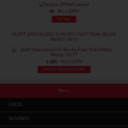
99
,- Kč s DPH
PLÁŠŤ SPECIALIZED S-WORKS FAST TRAK 2BLISS
READY T5/T7
1 200
,- Kč s DPH
HLÍDAT NASKLADNĚNÍ
Menu
ÚVOD
NOVINKY