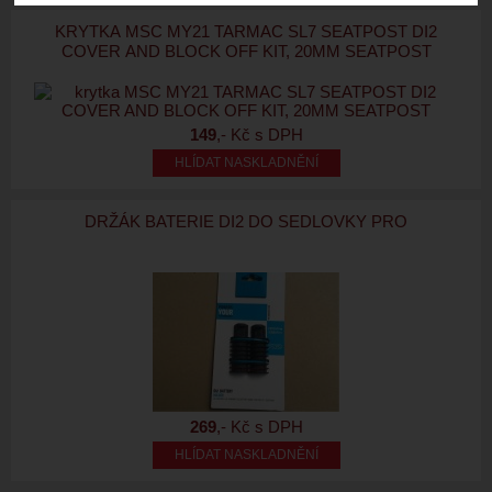
KRYTKA MSC MY21 TARMAC SL7 SEATPOST DI2
COVER AND BLOCK OFF KIT, 20MM SEATPOST
149
,- Kč s DPH
HLÍDAT NASKLADNĚNÍ
DRŽÁK BATERIE DI2 DO SEDLOVKY PRO
269
,- Kč s DPH
HLÍDAT NASKLADNĚNÍ