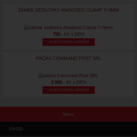
ZÁMEK SEDLOVKY ANODIZED CLAMP 7+9MM
750
,- Kč s DPH
HLÍDAT NASKLADNĚNÍ
PÁČKA COMMAND POST SRL
2 000
,- Kč s DPH
HLÍDAT NASKLADNĚNÍ
Menu
ÚVOD