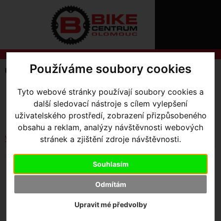
ÚVOD
NOVINKY
KONTAKT
O
NÁS
O
NÁKUPU
SLUŽBY
Používáme soubory cookies
REGISTRACE
Úvodní strana
Komponenty
Sedlovky
Příslušenství
PŘIHLÁŠ
✖
Tyto webové stránky používají soubory cookies a
SKLADEM V OLOMOUCI
PŘIHLAŠOVAC
další sledovací nástroje s cílem vylepšení
Seřadit podle:
Ceny
Názvu
Data
uživatelského prostředí, zobrazení přizpůsobeného
HESLO
obsahu a reklam, analýzy návštěvnosti webových
ZTRATILI JST
stránek a zjištění zdroje návštěvnosti.
Vybrat dle výrobce
DRŽÁK BATERIE DI2 DO SEDLOVKY VENGE A
Souhlasím
TARMACSL7.
Odmítám
329
,- Kč s DPH
Upravit mé předvolby
HLÍDAT NASKLADNĚNÍ