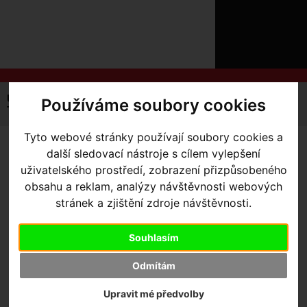
ÚVOD
NOVINKY
KONTAKT
O
NÁS
O
NÁKUPU
SLUŽBY
REGISTRACE
Úvodní strana
Komponenty
Sedlovky
Používáme soubory cookies
PŘIHLÁŠ
Teleskopické
Páčka OneUp V3 bez objímky černá
✖
PŘIHLAŠOVAC
Tyto webové stránky používají soubory cookies a
další sledovací nástroje s cílem vylepšení
PÁČKA ONEUP V3 BEZ
HESLO
uživatelského prostředí, zobrazení přizpůsobeného
OBJÍMKY ČERNÁ
obsahu a reklam, analýzy návštěvnosti webových
ZTRATILI JST
stránek a zjištění zdroje návštěvnosti.
Souhlasím
Výrobce:
OneUp
Odmítám
Kód výrobce:
P91505
Skladem:
Ano, v Olomouci
Upravit mé předvolby
Dodací lhůta:
IHNED