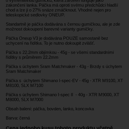
o vyměnitelnou gumičku, která zároveň funguje jako
zakončení lanka. Páčka má oproti svému předchůdci hladší
chod a lze ji o 27% snáze zmáčknout. Vhodné nejen pro
teleskopické sedlovky ONEUP.
Standartně je páčka dodávána s černou gumičkou, ale je zde
možnost dokoupení barevné varianty gumičky.
Páčka Oneup V3 je dodávána POUZE samostaně bez
uchycení na řidítka. To je nutno dokoupit zvlášť.
Páčka s 22.2mm objímkou - 45g - se všemi standardními
řídítky s průměrem 22.2mm
Páčka s úchytem Sram Matchmaker - 43g - Brzdy s úchytem
Sram Matchmaker
Páčka s úchytem Shimano I-spec-EV - 45g - XTR M9100, XT
M8100, SLX M7100
Páčka s úchytem Shimano I-spec II - 40g - XTR M9000, XT
M8000, SLX M7000
Obsah balení: páčka, bovden, lanko, koncovka
Barva: černá
Cena jednoho kusu tohoto produktu včetně