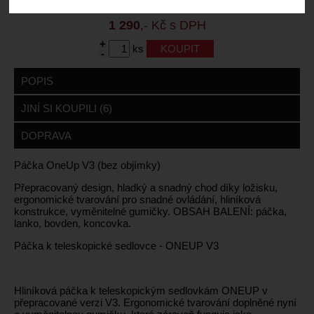
Záruční lhůta:
24 měsíců
1 290
,- Kč s DPH
+
ks
-
POPIS
JINÍ SI KOUPILI (6)
DOPRAVA
Páčka OneUp V3 (bez objímky)
Přepracovaný design, hladký a snadný chod díky ložisku,
ergonomické tvarování pro snadné ovládání, hliníková
konstrukce, vyměnitelné gumičky. OBSAH BALENÍ: páčka,
lanko, bovden, koncovka.
Páčka k teleskopické sedlovce - ONEUP V3
Hliníková páčka k teleskopickým sedlovkám ONEUP v
přepracované verzi V3. Ergonomické tvarování doplněné nyní