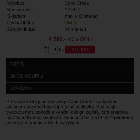
Výrobce:
Cane Creek
Kód výrobce:
P77871
Skladem:
Ano, v Olomouci
Dodací lhůta:
IHNED
Záruční lhůta:
24 měsíců
4 790
,- Kč s DPH
+
ks
-
POPIS
JINÍ SI KOUPILI
DOPRAVA
Přes dvacet let jsou sedlovky Cane Creek Thudbuster
etalonem pro všechny odpružené sedlovky. Poskytují
vysokou míru pohodlí a kvalitní design zajišťujícím snadnou
údržbu a dlouhou životnost. Nyní přichází na trh již 4 generace
přinášející mnoho dalších vylepšení.