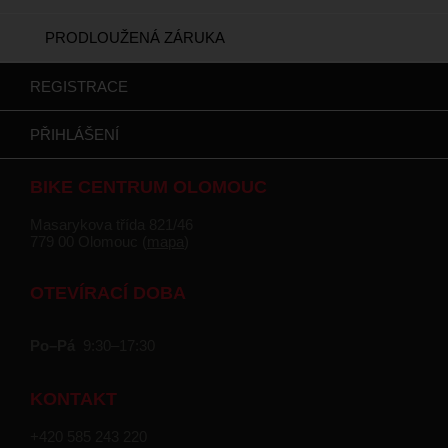
PRODLOUŽENÁ ZÁRUKA
REGISTRACE
PŘIHLÁŠENÍ
BIKE CENTRUM OLOMOUC
Masarykova třída 821/46
779 00 Olomouc (
mapa
)
OTEVÍRACÍ DOBA
Po–Pá
9:30–17:30
KONTAKT
+420 585 243 220