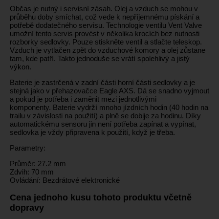
Občas je nutný i servisní zásah. Olej a vzduch se mohou v
průběhu doby smíchat, což vede k nepříjemnému pískání a
potřebě dodatečného servisu. Technologie ventilu Vent Valve
umožní tento servis provést v několika krocích bez nutnosti
rozborky sedlovky. Pouze stiskněte ventil a stlačte teleskop.
Vzduch je vytlačen zpět do vzduchové komory a olej zůstane
tam, kde patří. Takto jednoduše se vrátí spolehlivý a jistý
výkon.
Baterie je zastrčená v zadní části horní části sedlovky a je
stejná jako v přehazovačce Eagle AXS. Dá se snadno vyjmout
a pokud je potřeba i zaměnit mezi jednotlivými
komponenty. Baterie vydrží mnoho jízdních hodin (40 hodin na
trailu v závislosti na použití) a plně se dobije za hodinu. Díky
automatickému sensoru jin není potřeba zapínat a vypínat,
sedlovka je vždy připravena k použití, když je třeba.
Parametry:
Průměr: 27.2 mm
Zdvih: 70 mm
Ovládání: Bezdrátové elektronické
Cena jednoho kusu tohoto produktu včetně
dopravy