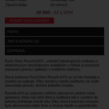
Záruční lhůta:
24 měsíců
20 000
,- Kč s DPH
HLÍDAT NASKLADNĚNÍ
POPIS
JINÍ SI KOUPILI (2)
DOPRAVA
Rock Shox Reverb AXS - unikátní teleskopická sedlovka s
elektronickým bezdrátovým ovládáním z řídítek a možností
nastavení pomocí aplikace v mobilním telefonu.
Nová sedlovka RockShox Reverb AXS se rychle instaluje a
snadno se spáruje. Díky novému zámku sedlovky se sedlo
namontuje pomocí otočení jediného šroubu.
Reverb AXS je vybaven vnitřním plovoucím pístem nové
generace, který má nižší tření a sedlovka tak k uvedení do
pohybu potřebuje menší sílu. Díky nové konstrukci mazání
bylo eliminováno další tření a chod je hladší a spolehlivější.