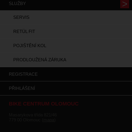
SLUŽBY
SERVIS
RETÜL FIT
POJIŠTĚNÍ KOL
PRODLOUŽENÁ ZÁRUKA
REGISTRACE
PŘIHLÁŠENÍ
BIKE CENTRUM OLOMOUC
Masarykova třída 821/46
779 00 Olomouc (
mapa
)