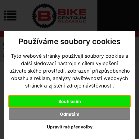
ÚVOD
NOVINKY
KONTAKT
O
NÁS
O
NÁKUPU
SLUŽBY
Používáme soubory cookies
REGISTRACE
Úvodní strana
Komponenty
Sedlovky
PŘIHLÁŠ
Teleskopické
✖
sedlovka teleskopická Rock Shox Reverb AXS 27.2 70 mm
Tyto webové stránky používají soubory cookies a
PŘIHLAŠOVAC
další sledovací nástroje s cílem vylepšení
uživatelského prostředí, zobrazení přizpůsobeného
HESLO
SEDLOVKA TELESKOPICKÁ
obsahu a reklam, analýzy návštěvnosti webových
ROCK SHOX REVERB AXS
stránek a zjištění zdroje návštěvnosti.
ZTRATILI JST
27.2 70 MM
Souhlasím
Odmítám
Výrobce:
Rock Shox
Kód výrobce:
00.6818.062.000
Upravit mé předvolby
Skladem:
Ne
Dodací lhůta:
kontaktujte nás