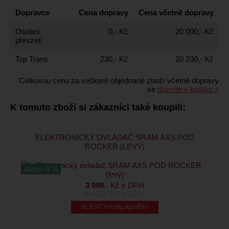
Dopravce
Cena dopravy
Cena včetně dopravy
Osobní
0,- Kč
20 000,- Kč
převzetí
Top Trans
230,- Kč
20 230,- Kč
Celkovou cenu za veškeré objednané zboží včetně dopravy
se
dozvíte v košíku »
K tomuto zboží si zákazníci také koupili:
ELEKTRONICKÝ OVLADAČ SRAM AXS POD
ROCKER (LEVÝ)
Akce -9 %
3 999
,- Kč s DPH
4 420
,- Kč s DPH
HLÍDAT NASKLADNĚNÍ