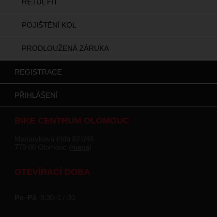
RETÜL FIT
POJIŠTĚNÍ KOL
PRODLOUŽENÁ ZÁRUKA
REGISTRACE
PŘIHLÁŠENÍ
BIKE CENTRUM OLOMOUC
Masarykova třída 821/46
779 00 Olomouc (
mapa
)
OTEVÍRACÍ DOBA
Po–Pá
9:30–17:30