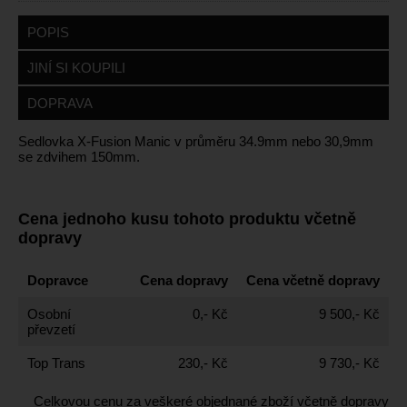
POPIS
JINÍ SI KOUPILI
DOPRAVA
Sedlovka X-Fusion Manic v průměru 34.9mm nebo 30,9mm
se zdvihem 150mm.
Cena jednoho kusu tohoto produktu včetně
dopravy
Dopravce
Cena dopravy
Cena včetně dopravy
Osobní
0,- Kč
9 500,- Kč
převzetí
Top Trans
230,- Kč
9 730,- Kč
Celkovou cenu za veškeré objednané zboží včetně dopravy