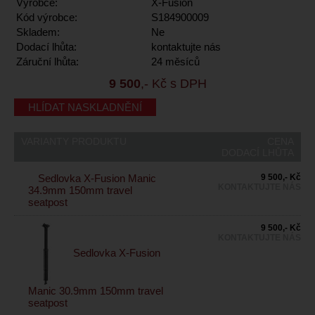
Výrobce:
X-Fusion
Kód výrobce:
S184900009
Skladem:
Ne
Dodací lhůta:
kontaktujte nás
Záruční lhůta:
24 měsíců
9 500
,- Kč s DPH
HLÍDAT NASKLADNĚNÍ
VARIANTY PRODUKTU
CENA
DODACÍ LHŮTA
Sedlovka X-Fusion Manic
9 500,- Kč
KONTAKTUJTE NÁS
34.9mm 150mm travel
seatpost
9 500,- Kč
KONTAKTUJTE NÁS
Sedlovka X-Fusion
Manic 30.9mm 150mm travel
seatpost