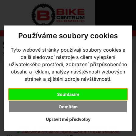
ÚVOD
NOVINKY
KONTAKT
O
NÁS
O
Používáme soubory cookies
NÁKUPU
SLUŽBY
REGISTRACE
Úvodní strana
Komponenty
Sedlovky
PŘIHLÁŠ
Teleskopické
Tyto webové stránky používají soubory cookies a
✖
Sedlovka X-Fusion Manic 150mm travel seatpost
další sledovací nástroje s cílem vylepšení
PŘIHLAŠOVAC
uživatelského prostředí, zobrazení přizpůsobeného
obsahu a reklam, analýzy návštěvnosti webových
HESLO
SEDLOVKA X-FUSION
stránek a zjištění zdroje návštěvnosti.
MANIC 150MM TRAVEL
ZTRATILI JST
SEATPOST
- Sedlovka X-
Souhlasím
Fusion Manic 34.9mm 150mm
Odmítám
travel seatpost
Upravit mé předvolby