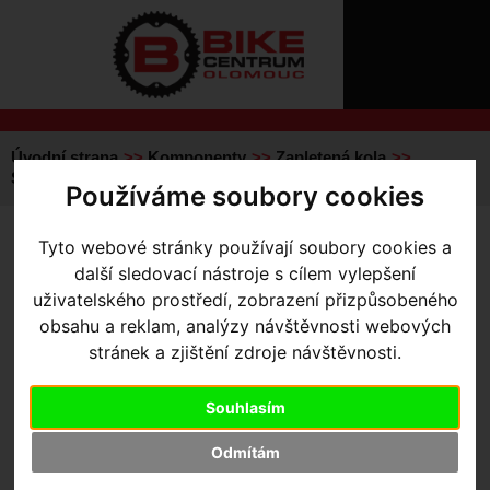
ÚVOD
NOVINKY
KONTAKT
O
NÁS
O
NÁKUPU
SLUŽBY
REGISTRACE
Úvodní strana
Komponenty
Zapletená kola
PŘIHLÁ
Silniční
Rapide CL(X)
Roval Rapide CL II
Používáme soubory cookies
✖
PŘIHLAŠOVAC
Tyto webové stránky používají soubory cookies a
ROVAL RAPIDE CL II
- Roval
HESL
další sledovací nástroje s cílem vylepšení
Rapide CL II Front
uživatelského prostředí, zobrazení přizpůsobeného
ZTRATILI JS
obsahu a reklam, analýzy návštěvnosti webových
Akce -15 %
stránek a zjištění zdroje návštěvnosti.
Souhlasím
Odmítám
Výrobce:
Specialized