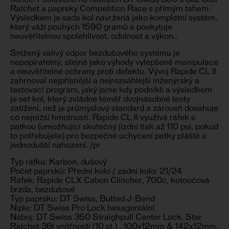
Ratchet a paprsky Competition Race s přímým tahem.
Výsledkem je sada kol navržená jako kompletní systém,
který váží pouhých 1590 gramů a poskytuje
neuvěřitelnou spolehlivost, odolnost a výkon..
Snížený valivý odpor bezdušového systému je
nepopiratelný, stejně jako výhody vylepšené manipulace
a neuvěřitelné ochrany proti defektu. Vývoj Rapide CL II
zahrnoval nejpřísnější a nejrozsáhlejší inženýrský a
testovací program, jaký jsme kdy podnikli a výsledkem
je set kol, který zvládne téměř dvojnásobné testy
zatížení, než je průmyslový standard a zároveň dosahuje
co nejnižší hmotnosti. Rapide CL II využívá ráfek s
patkou (umožňující skutečný jízdní tlak až 110 psi, pokud
to potřebujete) pro bezpečné uchycení patky pláště a
jednodušší nahození. /p>
Typ ráfku: Karbon, dušový
Počet paprsků: Přední kolo / zadní kolo: 21/24
Ráfek: Rapide CLX Cabon Clincher, 700c, kotoučová
brzda, bezdušové
Typ paprsku: DT Swiss, Butted J-Bend
Niple: DT Swiss Pro Lock hexagoniální
Náboj: DT Swiss 350 Straighpull Center Lock, Star
Ratchet 36t vnitřnosti (10 st.) , 100x12mm & 142x12mm,