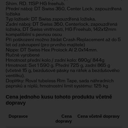
Shim. RD. 11SP HG freehub.
Přední náboj: DT Swiss 350, Center Lock, zapouzdřená
ložiska
Typ ložisek: DT Swiss zapouzdřená ložiska.
Zadní náboj: DT Swiss 350, Centerlock, zapouzdřená
ložiska, DT Swiss vnitřnosti, HG Freehub, 142x12mm
kompatibilní s pevnou osou
Při poškození možno žádat Crash Replacement až do 5
let od zakoupení (pro prvního majitele)
Nippe: DT Swiss Hex Prolock Al 2.0x14mm.
Ručně vyrobené
Hmotnost přední kolo / zadní kolo: 690g/ 844g
Hmotnost: Set 1 590 g. Přední 725 g, zadní 865 g
(včetně 15 g, bezdušové pásky na ráfek a bezdušového
ventilku).
Doplňky: Roval tubeless Rim Tape, sada náhradních
paprsků a niplů, hmotnostní limit systému: 125 kg
Cena jednoho kusu tohoto produktu včetně
dopravy
Dopravce
Cena
Cena včetně dopravy
dopravy