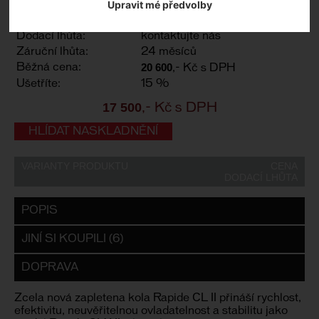
Upravit mé předvolby
Kód výrobce:
Skladem:
Ne
Dodací lhůta:
kontaktujte nás
Záruční lhůta:
24 měsíců
20 600
Běžná cena:
,- Kč s DPH
Ušetříte:
15 %
17 500
,- Kč s DPH
HLÍDAT NASKLADNĚNÍ
VARIANTY PRODUKTU
CENA
DODACÍ LHŮTA
POPIS
JINÍ SI KOUPILI (6)
DOPRAVA
Zcela nová zapletena kola Rapide CL II přináší rychlost,
efektivitu, neuvěřitelnou ovladatelnost a stabilitu jako