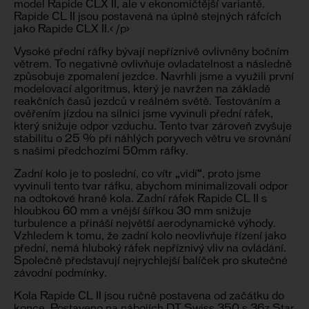
model Rapide CLX II, ale v ekonomičtější variantě.
Rapide CL II jsou postavená na úplně stejných ráfcích
jako Rapide CLX II.< /p>
Vysoké přední ráfky bývají nepříznivě ovlivněny bočním
větrem. To negativně ovlivňuje ovladatelnost a následně
způsobuje zpomalení jezdce. Navrhli jsme a využili první
modelovací algoritmus, který je navržen na základě
reakčních časů jezdců v reálném světě. Testováním a
ověřením jízdou na silnici jsme vyvinuli přední ráfek,
který snižuje odpor vzduchu. Tento tvar zároveň zvyšuje
stabilitu o 25 % při náhlých poryvech větru ve srovnání
s našimi předchozími 50mm ráfky.
Zadní kolo je to poslední, co vítr „vidí“, proto jsme
vyvinuli tento tvar ráfku, abychom minimalizovali odpor
na odtokové hraně kola. Zadní ráfek Rapide CL II s
hloubkou 60 mm a vnější šířkou 30 mm snižuje
turbulence a přináší největší aerodynamické výhody.
Vzhledem k tomu, že zadní kolo neovlivňuje řízení jako
přední, nemá hluboký ráfek nepříznivý vliv na ovládání.
Společně představují nejrychlejší balíček pro skutečné
závodní podmínky.
Kola Rapide CL II jsou ručně postavena od začátku do
konce. Postaveno na nábojích DT Swiss 350 s 36z Star