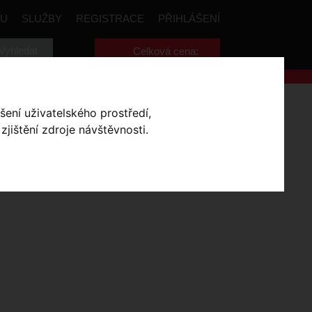
PU
SLUŽBY
REGISTRACE
PŘIHLÁŠENÍ
Celková cena:
0
,- Kč
šení uživatelského prostředí,
SKLADEM V OLOMOUCI
jištění zdroje návštěvnosti.