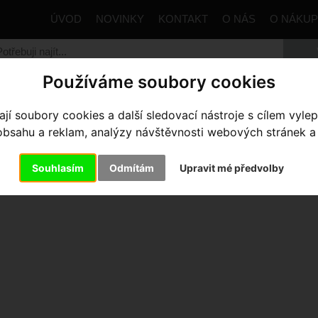
ÚVOD
NOVINKY
KONTAKT
O NÁS
O NÁKU
Používáme soubory cookies
trana
Komponenty
Zapletená kola
MTB
Hardrock
í soubory cookies a další sledovací nástroje s cílem vylep
dle:
Ceny
Názvu
Data
sahu a reklam, analýzy návštěvnosti webových stránek a z
e výrobce
Souhlasím
Odmítám
Upravit mé předvolby