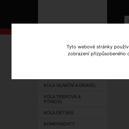
AKCE
Úvodní s
Tyto webové stránky používaj
Seřadit po
KOLA S-WORKS
zobrazení přizpůsobeného ob
ELEKTROKOLA
Vybrat dl
KOLA HORSKÁ
KOLA SILNIČNÍ A GRAVEL
KOLA TREKOVÁ A
FITNESS
KOLA DĚTSKÁ
KOMPONENTY