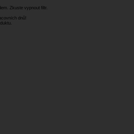
em. Zkuste vypnout filtr.
racovních dnů!
duktu.