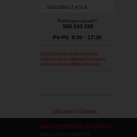
SUNDÁNO Z KOLA
Potřebujete poradit?
585 243 220
Po-Pá 9:30 - 17:30
Velikostní tabulka
kola
Specialized
Velikostní tabulka
oblečení
Specialized
Velikostní tabulka
přileb
Specialized
Bikecentrum Olomouc
BIKE CENTRUM OLOMOUC
Masarykova třída 821/46