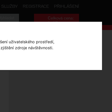
SLUŽBY
REGISTRACE
PŘIHLÁŠENÍ
Celková cena:
0
,- Kč
šení uživatelského prostředí,
SKLADEM V OLOMOUCI
jištění zdroje návštěvnosti.
Vše