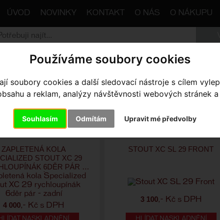
ÚVOD
NOVINKY
KONTAKT
O NÁS
O NÁKUPU
Používáme soubory cookies
trana
Komponenty
Zapletená kola
MTB
Stout
í soubory cookies a další sledovací nástroje s cílem vylep
odle:
Ceny
Názvu
Data
sahu a reklam, analýzy návštěvnosti webových stránek a z
le výrobce
Souhlasím
Odmítám
Upravit mé předvolby
2
12
počet produktů:
Počet produktů na stránce:
24
48
ZAPLETENÁ KOLA
STOUT XC SL 29 FRONT
CIALIZED STOUT XC 29
HLOUPÍNÁK 6DĚR PÁR -
ZADNÍ
3 100
,- Kč s DPH
4 000
,- Kč s DPH
HLÍDAT NASKLADNĚNÍ
HLÍDAT NASKLADNĚNÍ