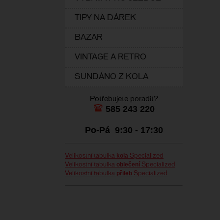
TIPY NA DÁREK
BAZAR
VINTAGE A RETRO
SUNDÁNO Z KOLA
Potřebujete poradit?
585 243 220
Po-Pá 9:30 - 17:30
kola
Velikostní tabulka
Specialized
oblečení
Velikostní tabulka
Specialized
přileb
Velikostní tabulka
Specialized