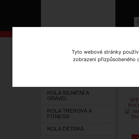
AKCE
Úvodní s
Tyto webové stránky používaj
Seřadit p
KOLA S-WORKS
zobrazení přizpůsobeného ob
ELEKTROKOLA
Vybrat d
KOLA HORSKÁ
Celkový 
KOLA SILNIČNÍ A
GRAVEL
SPE
RYC
KOLA TREKOVÁ A
FITNESS
KOLA DĚTSKÁ