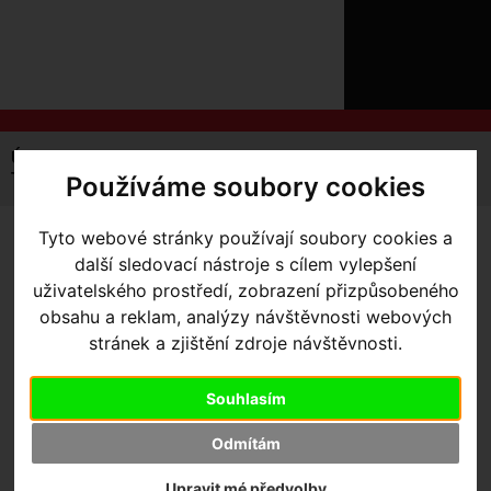
ÚVOD
NOVINKY
KONTAKT
O
NÁS
O
NÁKUPU
SLUŽBY
REGISTRACE
Úvodní strana
Komponenty
Zapletená kola
MTB
PŘIHLÁ
Traverse
Používáme soubory cookies
Roval Traverse HD 240 27.5 6B - Rear XD
✖
PŘIHLAŠOVAC
Tyto webové stránky používají soubory cookies a
ROVAL TRAVERSE HD 240
další sledovací nástroje s cílem vylepšení
HESL
27.5 6B - REAR XD
uživatelského prostředí, zobrazení přizpůsobeného
ZTRATILI JS
obsahu a reklam, analýzy návštěvnosti webových
stránek a zjištění zdroje návštěvnosti.
Souhlasím
Výrobce:
Specialized
Kód výrobce:
30123-9212
Odmítám
Skladem:
Ne
Dodací lhůta:
kontaktujte nás
Upravit mé předvolby