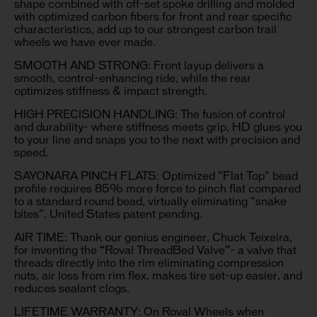
shape combined with off-set spoke drilling and molded
with optimized carbon fibers for front and rear specific
characteristics, add up to our strongest carbon trail
wheels we have ever made.
SMOOTH AND STRONG: Front layup delivers a
smooth, control-enhancing ride, while the rear
optimizes stiffness & impact strength.
HIGH PRECISION HANDLING: The fusion of control
and durability- where stiffness meets grip, HD glues you
to your line and snaps you to the next with precision and
speed.
SAYONARA PINCH FLATS: Optimized "Flat Top" bead
profile requires 85% more force to pinch flat compared
to a standard round bead, virtually eliminating "snake
bites". United States patent pending.
AIR TIME: Thank our genius engineer, Chuck Teixeira,
for inventing the “Roval ThreadBed Valve”- a valve that
threads directly into the rim eliminating compression
nuts, air loss from rim flex, makes tire set-up easier, and
reduces sealant clogs.
LIFETIME WARRANTY: On Roval Wheels when