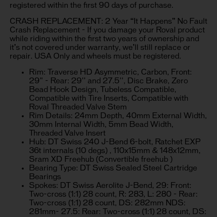
registered within the first 90 days of purchase.
CRASH REPLACEMENT: 2 Year “It Happens” No Fault
Crash Replacement - If you damage your Roval product
while riding within the first two years of ownership and
it’s not covered under warranty, we’ll still replace or
repair. USA Only and wheels must be registered.
Rim: Traverse HD Asymmetric, Carbon, Front:
29" - Rear: 29'' and 27.5'', Disc Brake, Zero
Bead Hook Design, Tubeless Compatible,
Compatible with Tire Inserts, Compatible with
Roval Threaded Valve Stem
Rim Details: 24mm Depth, 40mm External Width,
30mm Internal Width, 5mm Bead Width,
Threaded Valve Insert
Hub: DT Swiss 240 J-Bend 6-bolt, Ratchet EXP
36t internals (10 degs) , 110x15mm & 148x12mm,
Sram XD Freehub (Convertible freehub )
Bearing Type: DT Swiss Sealed Steel Cartridge
Bearings
Spokes: DT Swiss Aerolite J-Bend, 29: Front:
Two-cross (1:1) 28 count, R: 283, L: 280 - Rear:
Two-cross (1:1) 28 count, DS: 282mm NDS:
281mm- 27.5: Rear: Two-cross (1:1) 28 count, DS: