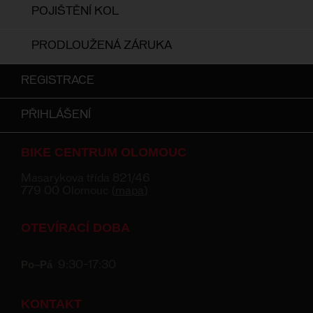
POJIŠTĚNÍ KOL
PRODLOUŽENÁ ZÁRUKA
REGISTRACE
PŘIHLÁŠENÍ
BIKE CENTRUM OLOMOUC
Masarykova třída 821/46
779 00 Olomouc (
mapa
)
OTEVÍRACÍ DOBA
Po–Pá
9:30–17:30
KONTAKT