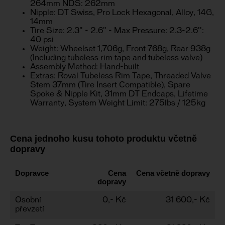
264mm NDS: 262mm
Nipple: DT Swiss, Pro Lock Hexagonal, Alloy, 14G,
14mm
Tire Size: 2.3" - 2.6" - Max Pressure: 2.3-2.6'':
40 psi
Weight: Wheelset 1,706g, Front 768g, Rear 938g
(Including tubeless rim tape and tubeless valve)
Assembly Method: Hand-built
Extras: Roval Tubeless Rim Tape, Threaded Valve
Stem 37mm (Tire Insert Compatible), Spare
Spoke & Nipple Kit, 31mm DT Endcaps, Lifetime
Warranty, System Weight Limit: 275lbs / 125kg
Cena jednoho kusu tohoto produktu včetně
dopravy
Dopravce
Cena
Cena včetně dopravy
dopravy
Osobní
0,- Kč
31 600,- Kč
převzetí