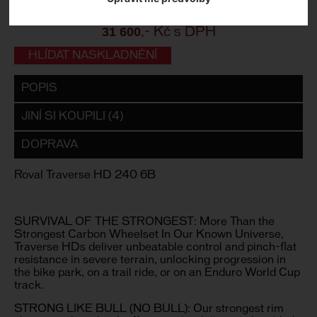
Záruční lhůta:
24 měsíců
31 600
,- Kč s DPH
HLÍDAT NASKLADNĚNÍ
POPIS
JINÍ SI KOUPILI (4)
DOPRAVA
Roval Traverse HD 240 6B
SURVIVAL OF THE STRONGEST: More Than the
Strongest Carbon Wheelset In Our Known Universe,
Traverse HDs deliver unbeatable control and pinch-flat
resistance in severe terrain, unlocking progression in
the bike park, on a trail ride, or on an Enduro World Cup
track.
STRONG LIKE BULL (NO BULL): Our strongest rim